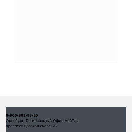
8-905-889-85-30
Оренбург, Региональный Офис МейТан
проспект Дзержинского, 23