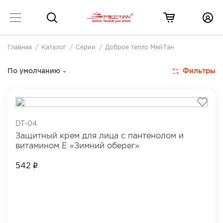
Главная
Каталог
Серии
Доброе тепло МейТан
Серия «Доброе тепло» МейТан
1 товар
Фильтры
По умолчанию
DT-04
Защитный крем для лица с пантенолом и
витамином Е «Зимний оберег»
542