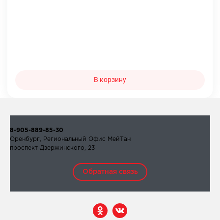
В корзину
8-905-889-85-30
Оренбург, Региональный Офис МейТан
проспект Дзержинского, 23
Обратная связь